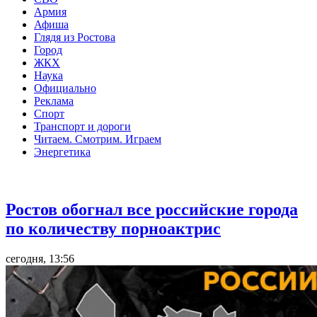
Армия
Афиша
Глядя из Ростова
Город
ЖКХ
Наука
Официально
Реклама
Спорт
Транспорт и дороги
Читаем. Смотрим. Играем
Энергетика
Общество
Ростов обогнал все российские города
по количеству порноактрис
сегодня, 13:56