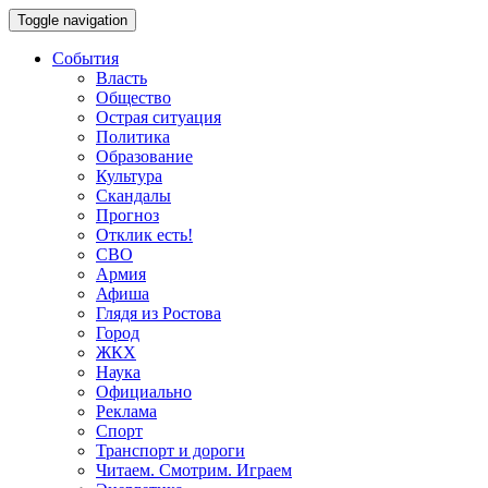
Toggle navigation
События
Власть
Общество
Острая ситуация
Политика
Образование
Культура
Скандалы
Прогноз
Отклик есть!
СВО
Армия
Афиша
Глядя из Ростова
Город
ЖКХ
Наука
Официально
Реклама
Спорт
Транспорт и дороги
Читаем. Смотрим. Играем