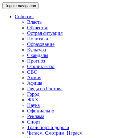
Toggle navigation
События
Власть
Общество
Острая ситуация
Политика
Образование
Культура
Скандалы
Прогноз
Отклик есть!
СВО
Армия
Афиша
Глядя из Ростова
Город
ЖКХ
Наука
Официально
Реклама
Спорт
Транспорт и дороги
Читаем. Смотрим. Играем