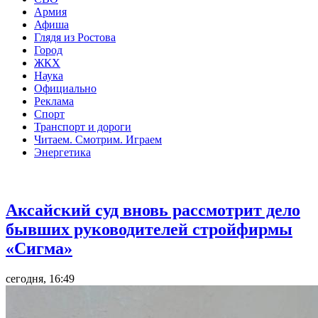
Армия
Афиша
Глядя из Ростова
Город
ЖКХ
Наука
Официально
Реклама
Спорт
Транспорт и дороги
Читаем. Смотрим. Играем
Энергетика
Общество
Аксайский суд вновь рассмотрит дело
бывших руководителей стройфирмы
«Сигма»
сегодня, 16:49