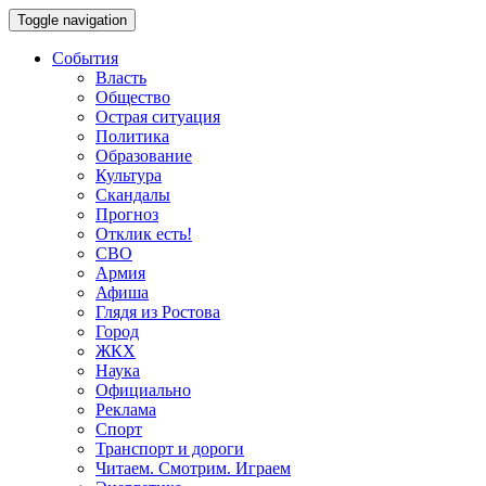
Toggle navigation
События
Власть
Общество
Острая ситуация
Политика
Образование
Культура
Скандалы
Прогноз
Отклик есть!
СВО
Армия
Афиша
Глядя из Ростова
Город
ЖКХ
Наука
Официально
Реклама
Спорт
Транспорт и дороги
Читаем. Смотрим. Играем