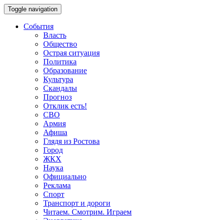
Toggle navigation
События
Власть
Общество
Острая ситуация
Политика
Образование
Культура
Скандалы
Прогноз
Отклик есть!
СВО
Армия
Афиша
Глядя из Ростова
Город
ЖКХ
Наука
Официально
Реклама
Спорт
Транспорт и дороги
Читаем. Смотрим. Играем