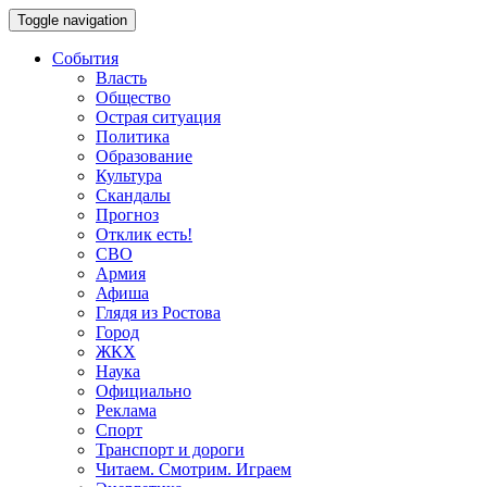
Toggle navigation
События
Власть
Общество
Острая ситуация
Политика
Образование
Культура
Скандалы
Прогноз
Отклик есть!
СВО
Армия
Афиша
Глядя из Ростова
Город
ЖКХ
Наука
Официально
Реклама
Спорт
Транспорт и дороги
Читаем. Смотрим. Играем