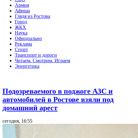
Армия
Афиша
Глядя из Ростова
Город
ЖКХ
Наука
Официально
Реклама
Спорт
Транспорт и дороги
Читаем. Смотрим. Играем
Энергетика
Общество
Подозреваемого в поджоге АЗС и
автомобилей в Ростове взяли под
домашний арест
сегодня, 16:55