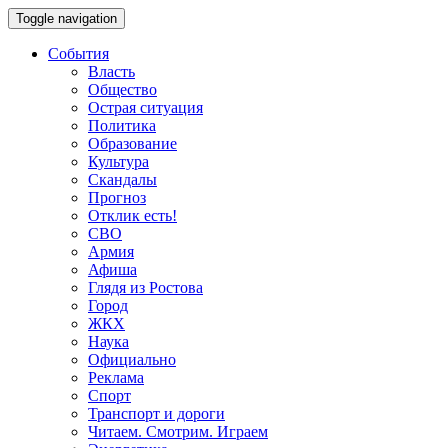
Toggle navigation
События
Власть
Общество
Острая ситуация
Политика
Образование
Культура
Скандалы
Прогноз
Отклик есть!
СВО
Армия
Афиша
Глядя из Ростова
Город
ЖКХ
Наука
Официально
Реклама
Спорт
Транспорт и дороги
Читаем. Смотрим. Играем