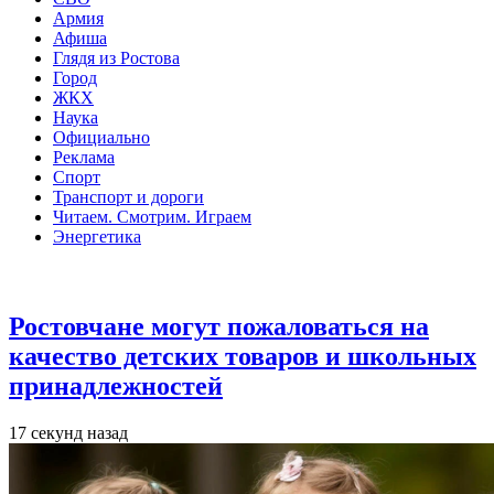
Армия
Афиша
Глядя из Ростова
Город
ЖКХ
Наука
Официально
Реклама
Спорт
Транспорт и дороги
Читаем. Смотрим. Играем
Энергетика
Общество
Ростовчане могут пожаловаться на
качество детских товаров и школьных
принадлежностей
17 секунд назад