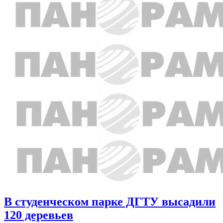
В студенческом парке ДГТУ высадили
120 деревьев