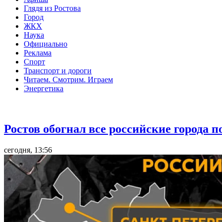
Глядя из Ростова
Город
ЖКХ
Наука
Официально
Реклама
Спорт
Транспорт и дороги
Читаем. Смотрим. Играем
Энергетика
Общество
Ростов обогнал все российские города 
сегодня, 13:56