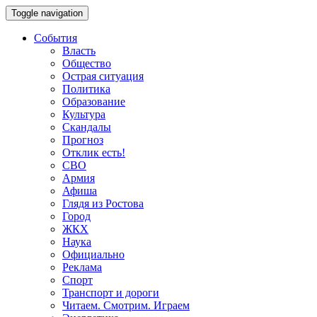
Toggle navigation
События
Власть
Общество
Острая ситуация
Политика
Образование
Культура
Скандалы
Прогноз
Отклик есть!
СВО
Армия
Афиша
Глядя из Ростова
Город
ЖКХ
Наука
Официально
Реклама
Спорт
Транспорт и дороги
Читаем. Смотрим. Играем