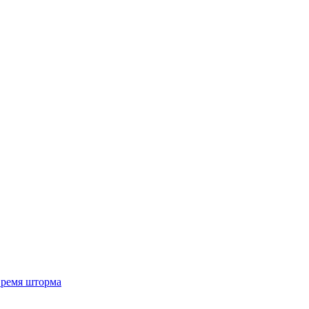
 время шторма