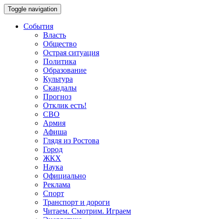
Toggle navigation
События
Власть
Общество
Острая ситуация
Политика
Образование
Культура
Скандалы
Прогноз
Отклик есть!
СВО
Армия
Афиша
Глядя из Ростова
Город
ЖКХ
Наука
Официально
Реклама
Спорт
Транспорт и дороги
Читаем. Смотрим. Играем