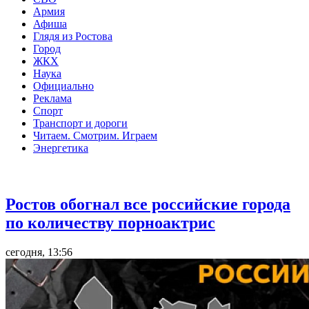
Армия
Афиша
Глядя из Ростова
Город
ЖКХ
Наука
Официально
Реклама
Спорт
Транспорт и дороги
Читаем. Смотрим. Играем
Энергетика
Общество
Ростов обогнал все российские города
по количеству порноактрис
сегодня, 13:56