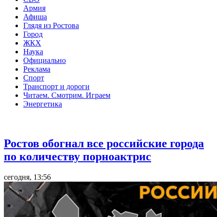
Армия
Афиша
Глядя из Ростова
Город
ЖКХ
Наука
Официально
Реклама
Спорт
Транспорт и дороги
Читаем. Смотрим. Играем
Энергетика
Общество
Ростов обогнал все российские города
по количеству порноактрис
сегодня, 13:56