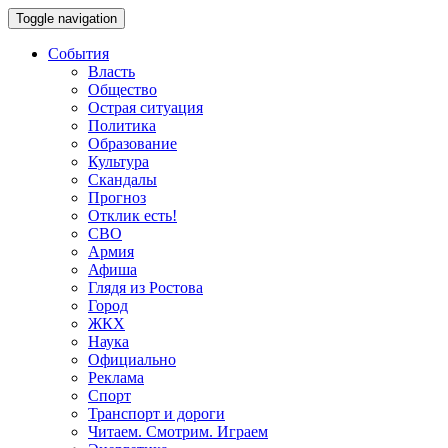
Toggle navigation
События
Власть
Общество
Острая ситуация
Политика
Образование
Культура
Скандалы
Прогноз
Отклик есть!
СВО
Армия
Афиша
Глядя из Ростова
Город
ЖКХ
Наука
Официально
Реклама
Спорт
Транспорт и дороги
Читаем. Смотрим. Играем