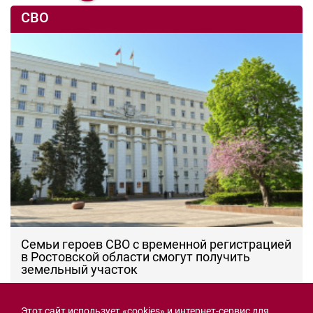
СВО
Семьи героев СВО с временной регистрацией
в Ростовской области смогут получить
земельный участок
30.07.2026 13:05
Новости рубрики
Этот сайт использует «cookies» и интернет-сервис для