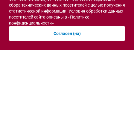
сбора технических данных посетителей с целью получения
статистической информации. Условия обработки данных
посетителей сайта описаны в
«Политике
Острая ситуация
конфиденциальности»
Согласен (на)
Мобильная приёмная МВД открылась в СЖМ
Ростова на месте ночного пожара
вчера, 10:41
Новости рубрики