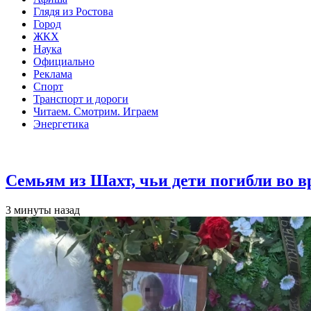
Глядя из Ростова
Город
ЖКХ
Наука
Официально
Реклама
Спорт
Транспорт и дороги
Читаем. Смотрим. Играем
Энергетика
Общество
Семьям из Шахт, чьи дети погибли во 
3 минуты назад