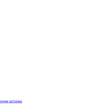
 время шторма