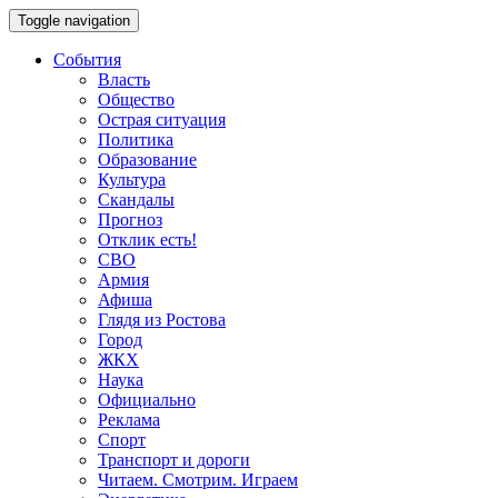
Toggle navigation
События
Власть
Общество
Острая ситуация
Политика
Образование
Культура
Скандалы
Прогноз
Отклик есть!
СВО
Армия
Афиша
Глядя из Ростова
Город
ЖКХ
Наука
Официально
Реклама
Спорт
Транспорт и дороги
Читаем. Смотрим. Играем