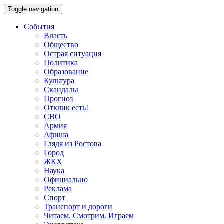
Toggle navigation
События
Власть
Общество
Острая ситуация
Политика
Образование
Культура
Скандалы
Прогноз
Отклик есть!
СВО
Армия
Афиша
Глядя из Ростова
Город
ЖКХ
Наука
Официально
Реклама
Спорт
Транспорт и дороги
Читаем. Смотрим. Играем