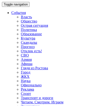
Toggle navigation
События
Власть
Общество
Острая ситуация
Политика
Образование
Культура
Скандалы
Прогноз
Отклик есть!
СВО
Армия
Афиша
Глядя из Ростова
Город
ЖКХ
Наука
Официально
Реклама
Спорт
Транспорт и дороги
Читаем. Смотрим. Играем