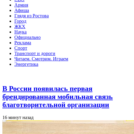
Армия
Афиша
Глядя из Ростова
Город
ЖКХ
Наука
Официально
Реклама
Спорт
Транспорт и дороги
Читаем. Смотрим. Играем
Энергетика
Общество
В России появилась первая
брендированная мобильная связь
благотворительной организации
16 минут назад