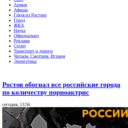
Армия
Афиша
Глядя из Ростова
Город
ЖКХ
Наука
Официально
Реклама
Спорт
Транспорт и дороги
Читаем. Смотрим. Играем
Энергетика
Общество
Ростов обогнал все российские города
по количеству порноактрис
сегодня, 13:56