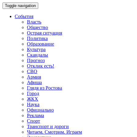
Toggle navigation
События
Власть
Общество
Острая ситуация
Политика
Образование
Культура
Скандалы
Прогноз
Отклик есть!
СВО
Армия
Афиша
Глядя из Ростова
Город
ЖКХ
Наука
Официально
Реклама
Спорт
Транспорт и дороги
Читаем. Смотрим. Играем