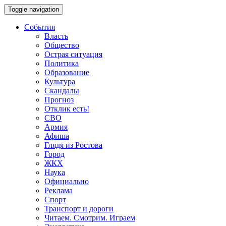
Toggle navigation
События
Власть
Общество
Острая ситуация
Политика
Образование
Культура
Скандалы
Прогноз
Отклик есть!
СВО
Армия
Афиша
Глядя из Ростова
Город
ЖКХ
Наука
Официально
Реклама
Спорт
Транспорт и дороги
Читаем. Смотрим. Играем