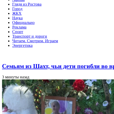
Глядя из Ростова
Город
ЖКХ
Наука
Официально
Реклама
Спорт
Транспорт и дороги
Читаем. Смотрим. Играем
Энергетика
Общество
Семьям из Шахт, чьи дети погибли во 
3 минуты назад