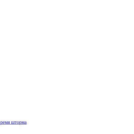
 время шторма