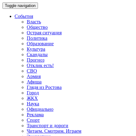
Toggle navigation
События
Власть
Общество
Острая ситуация
Политика
Образование
Культура
Скандалы
Прогноз
Отклик есть!
СВО
Армия
Афиша
Глядя из Ростова
Город
ЖКХ
Наука
Официально
Реклама
Спорт
Транспорт и дороги
Читаем. Смотрим. Играем