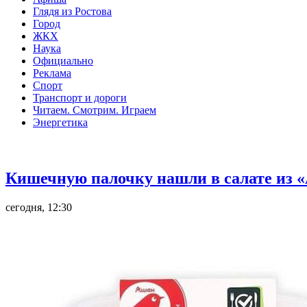
Глядя из Ростова
Город
ЖКХ
Наука
Официально
Реклама
Спорт
Транспорт и дороги
Читаем. Смотрим. Играем
Энергетика
Общество
Кишечную палочку нашли в салате из «
сегодня, 12:30