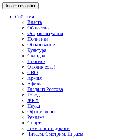
Toggle navigation
События
Власть
Общество
Острая ситуация
Политика
Образование
Культура
Скандалы
Прогноз
Отклик есть!
СВО
Армия
Афиша
Глядя из Ростова
Город
ЖКХ
Наука
Официально
Реклама
Спорт
Транспорт и дороги
Читаем. Смотрим. Играем