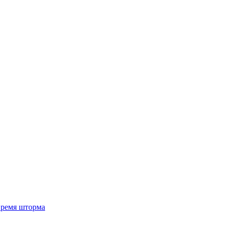
 время шторма