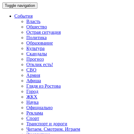
Toggle navigation
События
Власть
Общество
Острая ситуация
Политика
Образование
Культура
Скандалы
Прогноз
Отклик есть!
СВО
Армия
Афиша
Глядя из Ростова
Город
ЖКХ
Наука
Официально
Реклама
Спорт
Транспорт и дороги
Читаем. Смотрим. Играем