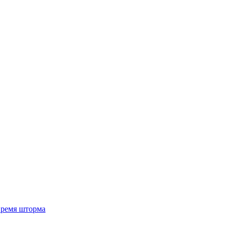
 время шторма