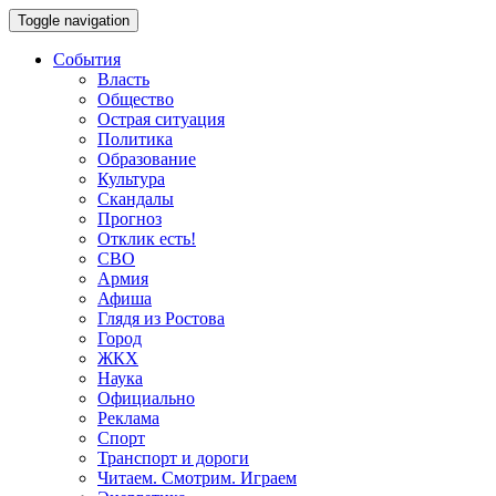
Toggle navigation
События
Власть
Общество
Острая ситуация
Политика
Образование
Культура
Скандалы
Прогноз
Отклик есть!
СВО
Армия
Афиша
Глядя из Ростова
Город
ЖКХ
Наука
Официально
Реклама
Спорт
Транспорт и дороги
Читаем. Смотрим. Играем