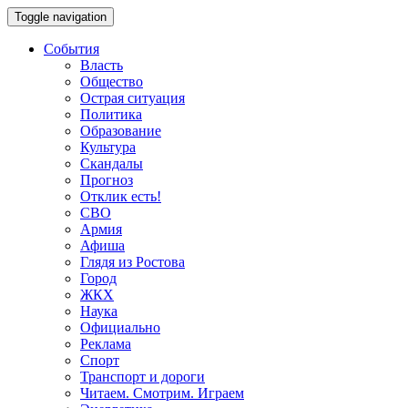
Toggle navigation
События
Власть
Общество
Острая ситуация
Политика
Образование
Культура
Скандалы
Прогноз
Отклик есть!
СВО
Армия
Афиша
Глядя из Ростова
Город
ЖКХ
Наука
Официально
Реклама
Спорт
Транспорт и дороги
Читаем. Смотрим. Играем