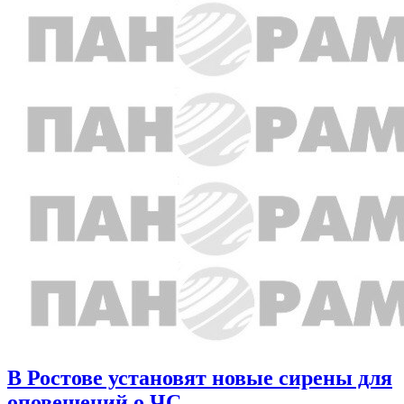
В Ростове установят новые сирены для
оповещений о ЧС