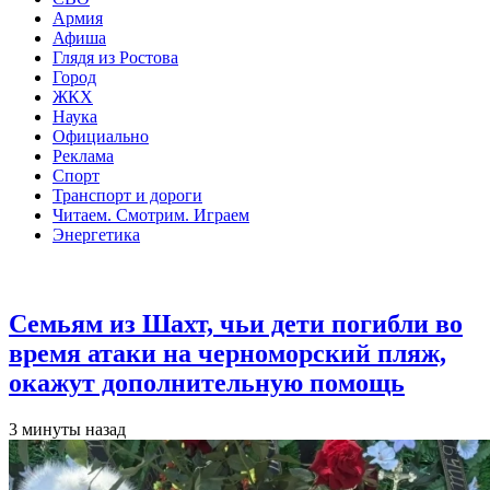
Армия
Афиша
Глядя из Ростова
Город
ЖКХ
Наука
Официально
Реклама
Спорт
Транспорт и дороги
Читаем. Смотрим. Играем
Энергетика
Общество
Семьям из Шахт, чьи дети погибли во
время атаки на черноморский пляж,
окажут дополнительную помощь
3 минуты назад