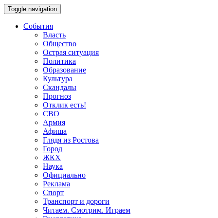
Toggle navigation
События
Власть
Общество
Острая ситуация
Политика
Образование
Культура
Скандалы
Прогноз
Отклик есть!
СВО
Армия
Афиша
Глядя из Ростова
Город
ЖКХ
Наука
Официально
Реклама
Спорт
Транспорт и дороги
Читаем. Смотрим. Играем