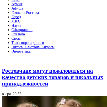
Армия
Афиша
Глядя из Ростова
Город
ЖКХ
Наука
Официально
Реклама
Спорт
Транспорт и дороги
Читаем. Смотрим. Играем
Энергетика
Общество
Ростовчане могут пожаловаться на
качество детских товаров и школьных
принадлежностей
вчера, 20:32