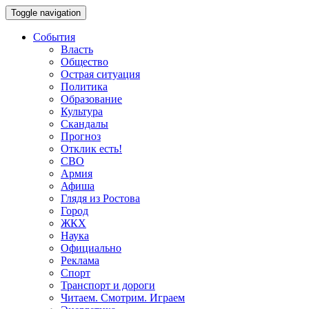
Toggle navigation
События
Власть
Общество
Острая ситуация
Политика
Образование
Культура
Скандалы
Прогноз
Отклик есть!
СВО
Армия
Афиша
Глядя из Ростова
Город
ЖКХ
Наука
Официально
Реклама
Спорт
Транспорт и дороги
Читаем. Смотрим. Играем