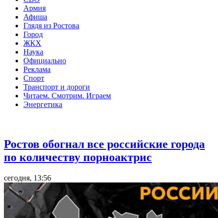
Армия
Афиша
Глядя из Ростова
Город
ЖКХ
Наука
Официально
Реклама
Спорт
Транспорт и дороги
Читаем. Смотрим. Играем
Энергетика
Общество
Ростов обогнал все российские города
по количеству порноактрис
сегодня, 13:56