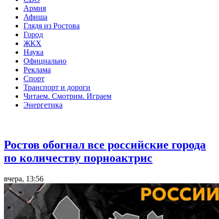
Армия
Афиша
Глядя из Ростова
Город
ЖКХ
Наука
Официально
Реклама
Спорт
Транспорт и дороги
Читаем. Смотрим. Играем
Энергетика
Общество
Ростов обогнал все российские города
по количеству порноактрис
вчера, 13:56