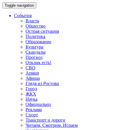
Toggle navigation
События
Власть
Общество
Острая ситуация
Политика
Образование
Культура
Скандалы
Прогноз
Отклик есть!
СВО
Армия
Афиша
Глядя из Ростова
Город
ЖКХ
Наука
Официально
Реклама
Спорт
Транспорт и дороги
Читаем. Смотрим. Играем