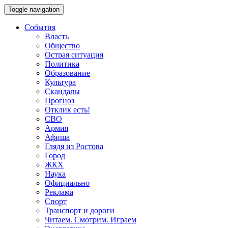
Toggle navigation
События
Власть
Общество
Острая ситуация
Политика
Образование
Культура
Скандалы
Прогноз
Отклик есть!
СВО
Армия
Афиша
Глядя из Ростова
Город
ЖКХ
Наука
Официально
Реклама
Спорт
Транспорт и дороги
Читаем. Смотрим. Играем