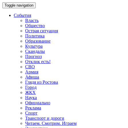
Toggle navigation
События
Власть
Общество
Острая ситуация
Политика
Образование
Культура
Скандалы
Прогноз
Отклик есть!
СВО
Армия
Афиша
Глядя из Ростова
Город
ЖКХ
Наука
Официально
Реклама
Спорт
Транспорт и дороги
Читаем. Смотрим. Играем