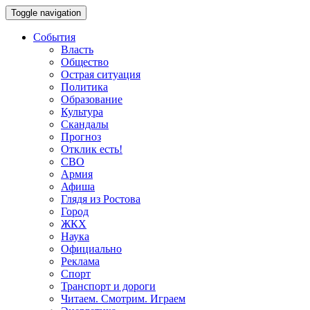
Toggle navigation
События
Власть
Общество
Острая ситуация
Политика
Образование
Культура
Скандалы
Прогноз
Отклик есть!
СВО
Армия
Афиша
Глядя из Ростова
Город
ЖКХ
Наука
Официально
Реклама
Спорт
Транспорт и дороги
Читаем. Смотрим. Играем