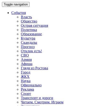
Toggle navigation
События
Власть
Общество
Острая ситуация
Политика
Образование
Культура
Скандалы
Прогноз
Отклик есть!
СВО
Армия
Афиша
Глядя из Ростова
Город
ЖКХ
Наука
Официально
Реклама
Спорт
Транспорт и дороги
Читаем. Смотрим. Играем