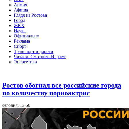
Армия
Афиша
Глядя из Ростова
Город
ЖКХ
Наука
Официально
Реклама
Спорт
Транспорт и дороги
Читаем. Смотрим. Играем
Энергетика
Общество
Ростов обогнал все российские города
по количеству порноактрис
сегодня, 13:56