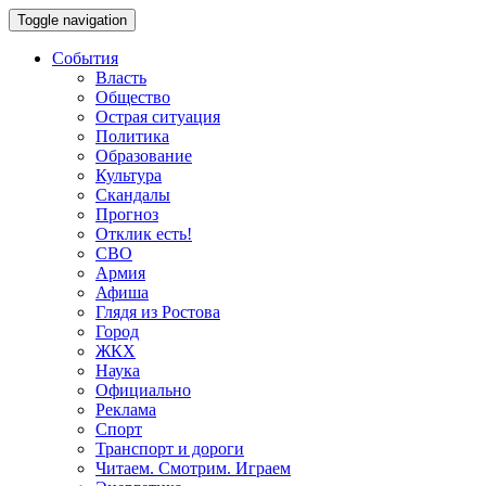
Toggle navigation
События
Власть
Общество
Острая ситуация
Политика
Образование
Культура
Скандалы
Прогноз
Отклик есть!
СВО
Армия
Афиша
Глядя из Ростова
Город
ЖКХ
Наука
Официально
Реклама
Спорт
Транспорт и дороги
Читаем. Смотрим. Играем