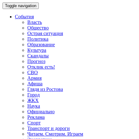
Toggle navigation
События
Власть
Общество
Острая ситуация
Политика
Образование
Культура
Скандалы
Прогноз
Отклик есть!
СВО
Армия
Афиша
Глядя из Ростова
Город
ЖКХ
Наука
Официально
Реклама
Спорт
Транспорт и дороги
Читаем. Смотрим. Играем