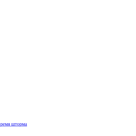
 время шторма