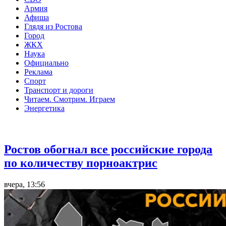
Армия
Афиша
Глядя из Ростова
Город
ЖКХ
Наука
Официально
Реклама
Спорт
Транспорт и дороги
Читаем. Смотрим. Играем
Энергетика
Общество
Ростов обогнал все российские города
по количеству порноактрис
вчера, 13:56