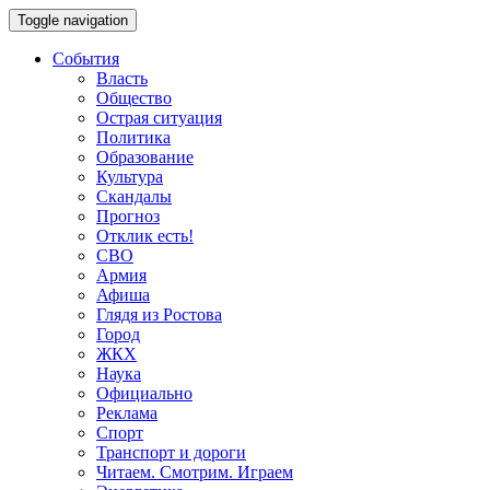
Toggle navigation
События
Власть
Общество
Острая ситуация
Политика
Образование
Культура
Скандалы
Прогноз
Отклик есть!
СВО
Армия
Афиша
Глядя из Ростова
Город
ЖКХ
Наука
Официально
Реклама
Спорт
Транспорт и дороги
Читаем. Смотрим. Играем