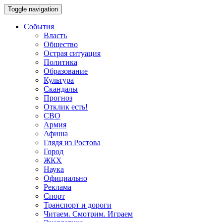
Toggle navigation
События
Власть
Общество
Острая ситуация
Политика
Образование
Культура
Скандалы
Прогноз
Отклик есть!
СВО
Армия
Афиша
Глядя из Ростова
Город
ЖКХ
Наука
Официально
Реклама
Спорт
Транспорт и дороги
Читаем. Смотрим. Играем