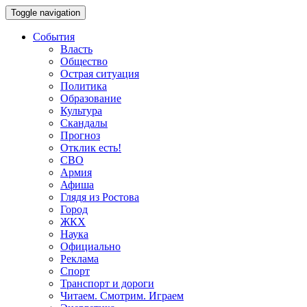
Toggle navigation
События
Власть
Общество
Острая ситуация
Политика
Образование
Культура
Скандалы
Прогноз
Отклик есть!
СВО
Армия
Афиша
Глядя из Ростова
Город
ЖКХ
Наука
Официально
Реклама
Спорт
Транспорт и дороги
Читаем. Смотрим. Играем