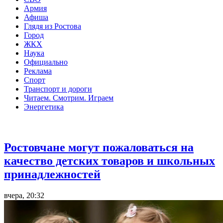
Армия
Афиша
Глядя из Ростова
Город
ЖКХ
Наука
Официально
Реклама
Спорт
Транспорт и дороги
Читаем. Смотрим. Играем
Энергетика
Общество
Ростовчане могут пожаловаться на
качество детских товаров и школьных
принадлежностей
вчера, 20:32