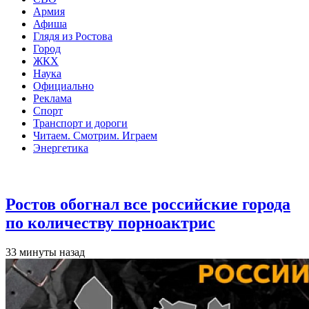
Армия
Афиша
Глядя из Ростова
Город
ЖКХ
Наука
Официально
Реклама
Спорт
Транспорт и дороги
Читаем. Смотрим. Играем
Энергетика
Общество
Ростов обогнал все российские города
по количеству порноактрис
33 минуты назад