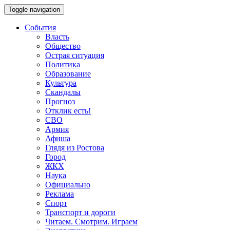
Toggle navigation
События
Власть
Общество
Острая ситуация
Политика
Образование
Культура
Скандалы
Прогноз
Отклик есть!
СВО
Армия
Афиша
Глядя из Ростова
Город
ЖКХ
Наука
Официально
Реклама
Спорт
Транспорт и дороги
Читаем. Смотрим. Играем