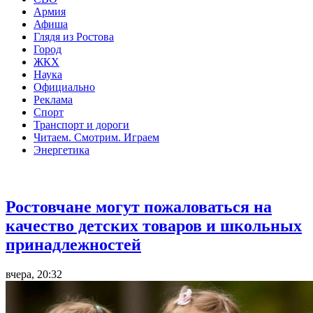
Армия
Афиша
Глядя из Ростова
Город
ЖКХ
Наука
Официально
Реклама
Спорт
Транспорт и дороги
Читаем. Смотрим. Играем
Энергетика
Общество
Ростовчане могут пожаловаться на
качество детских товаров и школьных
принадлежностей
вчера, 20:32