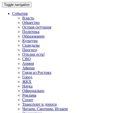
Toggle navigation
События
Власть
Общество
Острая ситуация
Политика
Образование
Культура
Скандалы
Прогноз
Отклик есть!
СВО
Армия
Афиша
Глядя из Ростова
Город
ЖКХ
Наука
Официально
Реклама
Спорт
Транспорт и дороги
Читаем. Смотрим. Играем