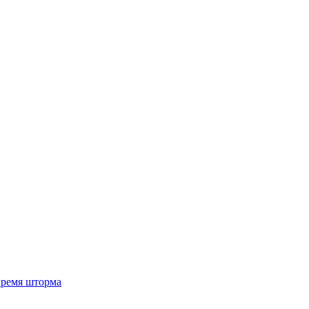
 время шторма