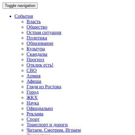
Toggle navigation
События
Власть
Общество
Острая ситуация
Политика
Образование
Культура
Скандалы
Прогноз
Отклик есть!
СВО
Армия
Афиша
Глядя из Ростова
Город
ЖКХ
Наука
Официально
Реклама
Спорт
Транспорт и дороги
Читаем. Смотрим. Играем