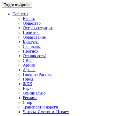
Toggle navigation
События
Власть
Общество
Острая ситуация
Политика
Образование
Культура
Скандалы
Прогноз
Отклик есть!
СВО
Армия
Афиша
Глядя из Ростова
Город
ЖКХ
Наука
Официально
Реклама
Спорт
Транспорт и дороги
Читаем. Смотрим. Играем