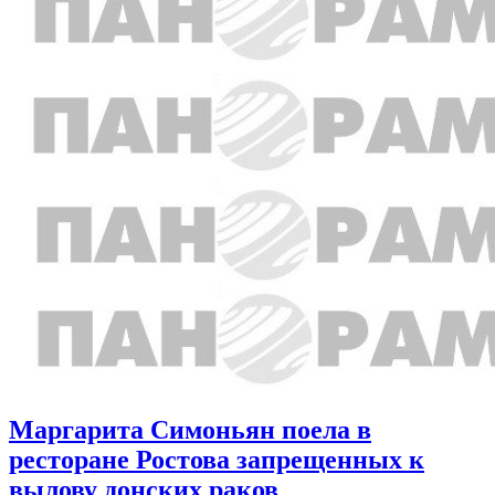
Маргарита Симоньян поела в
ресторане Ростова запрещенных к
вылову донских раков