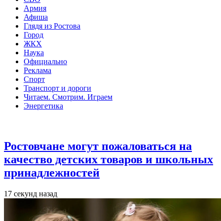
Армия
Афиша
Глядя из Ростова
Город
ЖКХ
Наука
Официально
Реклама
Спорт
Транспорт и дороги
Читаем. Смотрим. Играем
Энергетика
Общество
Ростовчане могут пожаловаться на
качество детских товаров и школьных
принадлежностей
17 секунд назад