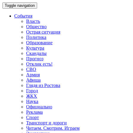
Toggle navigation
События
Власть
Общество
Острая ситуация
Политика
Образование
Культура
Скандалы
Прогноз
Отклик есть!
СВО
Армия
Афиша
Глядя из Ростова
Город
ЖКХ
Наука
Официально
Реклама
Спорт
Транспорт и дороги
Читаем. Смотрим. Играем