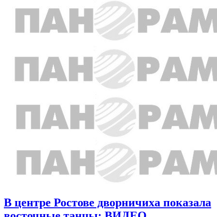
В центре Ростове дворничиха показала
восточные танцы: ВИДЕО