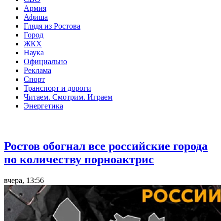
Армия
Афиша
Глядя из Ростова
Город
ЖКХ
Наука
Официально
Реклама
Спорт
Транспорт и дороги
Читаем. Смотрим. Играем
Энергетика
Общество
Ростов обогнал все российские города
по количеству порноактрис
вчера, 13:56