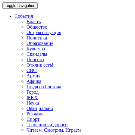
Toggle navigation
События
Власть
Общество
Острая ситуация
Политика
Образование
Культура
Скандалы
Прогноз
Отклик есть!
СВО
Армия
Афиша
Глядя из Ростова
Город
ЖКХ
Наука
Официально
Реклама
Спорт
Транспорт и дороги
Читаем. Смотрим. Играем