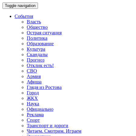
Toggle navigation
События
Власть
Общество
Острая ситуация
Политика
Образование
Культура
Скандалы
Прогноз
Отклик есть!
СВО
Армия
Афиша
Глядя из Ростова
Город
ЖКХ
Наука
Официально
Реклама
Спорт
Транспорт и дороги
Читаем. Смотрим. Играем