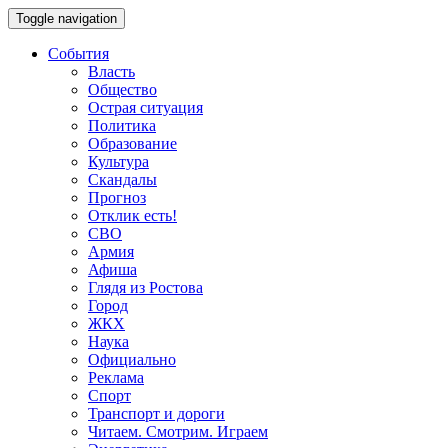
Toggle navigation
События
Власть
Общество
Острая ситуация
Политика
Образование
Культура
Скандалы
Прогноз
Отклик есть!
СВО
Армия
Афиша
Глядя из Ростова
Город
ЖКХ
Наука
Официально
Реклама
Спорт
Транспорт и дороги
Читаем. Смотрим. Играем