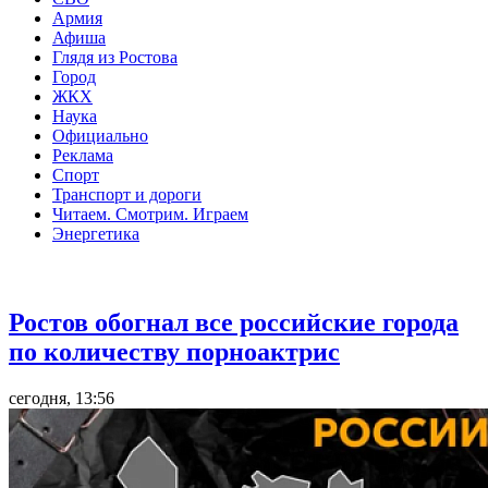
Армия
Афиша
Глядя из Ростова
Город
ЖКХ
Наука
Официально
Реклама
Спорт
Транспорт и дороги
Читаем. Смотрим. Играем
Энергетика
Общество
Ростов обогнал все российские города
по количеству порноактрис
сегодня, 13:56