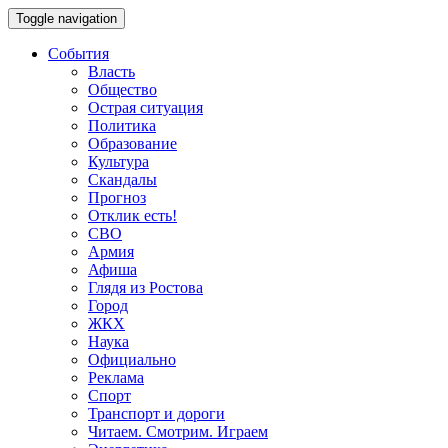
Toggle navigation
События
Власть
Общество
Острая ситуация
Политика
Образование
Культура
Скандалы
Прогноз
Отклик есть!
СВО
Армия
Афиша
Глядя из Ростова
Город
ЖКХ
Наука
Официально
Реклама
Спорт
Транспорт и дороги
Читаем. Смотрим. Играем