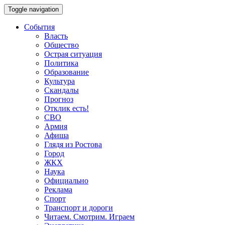
Toggle navigation
События
Власть
Общество
Острая ситуация
Политика
Образование
Культура
Скандалы
Прогноз
Отклик есть!
СВО
Армия
Афиша
Глядя из Ростова
Город
ЖКХ
Наука
Официально
Реклама
Спорт
Транспорт и дороги
Читаем. Смотрим. Играем