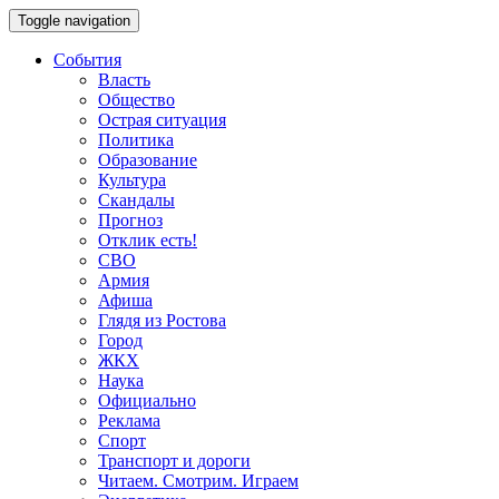
Toggle navigation
События
Власть
Общество
Острая ситуация
Политика
Образование
Культура
Скандалы
Прогноз
Отклик есть!
СВО
Армия
Афиша
Глядя из Ростова
Город
ЖКХ
Наука
Официально
Реклама
Спорт
Транспорт и дороги
Читаем. Смотрим. Играем