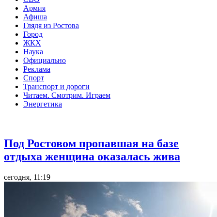
Армия
Афиша
Глядя из Ростова
Город
ЖКХ
Наука
Официально
Реклама
Спорт
Транспорт и дороги
Читаем. Смотрим. Играем
Энергетика
Общество
Под Ростовом пропавшая на базе
отдыха женщина оказалась жива
сегодня, 11:19