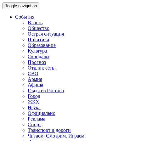
Toggle navigation
События
Власть
Общество
Острая ситуация
Политика
Образование
Культура
Скандалы
Прогноз
Отклик есть!
СВО
Армия
Афиша
Глядя из Ростова
Город
ЖКХ
Наука
Официально
Реклама
Спорт
Транспорт и дороги
Читаем. Смотрим. Играем