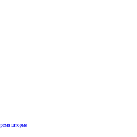
 время шторма