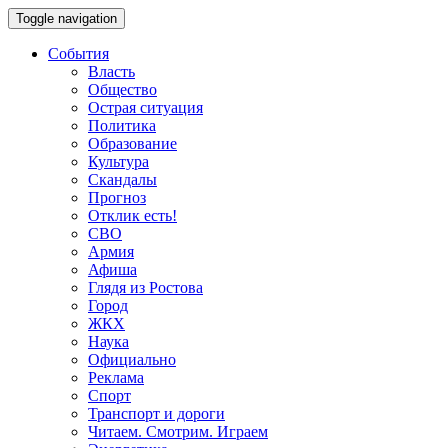
Toggle navigation
События
Власть
Общество
Острая ситуация
Политика
Образование
Культура
Скандалы
Прогноз
Отклик есть!
СВО
Армия
Афиша
Глядя из Ростова
Город
ЖКХ
Наука
Официально
Реклама
Спорт
Транспорт и дороги
Читаем. Смотрим. Играем