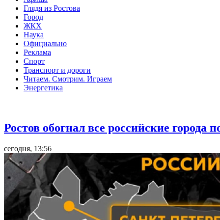
Глядя из Ростова
Город
ЖКХ
Наука
Официально
Реклама
Спорт
Транспорт и дороги
Читаем. Смотрим. Играем
Энергетика
Общество
Ростов обогнал все российские города 
сегодня, 13:56