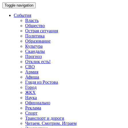
Toggle navigation
События
Власть
Общество
Острая ситуация
Политика
Образование
Культура
Скандалы
Прогноз
Отклик есть!
СВО
Армия
Афиша
Глядя из Ростова
Город
ЖКХ
Наука
Официально
Реклама
Спорт
Транспорт и дороги
Читаем. Смотрим. Играем