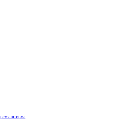
 время шторма