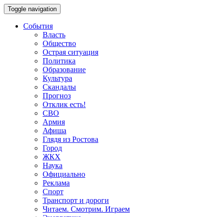
Toggle navigation
События
Власть
Общество
Острая ситуация
Политика
Образование
Культура
Скандалы
Прогноз
Отклик есть!
СВО
Армия
Афиша
Глядя из Ростова
Город
ЖКХ
Наука
Официально
Реклама
Спорт
Транспорт и дороги
Читаем. Смотрим. Играем