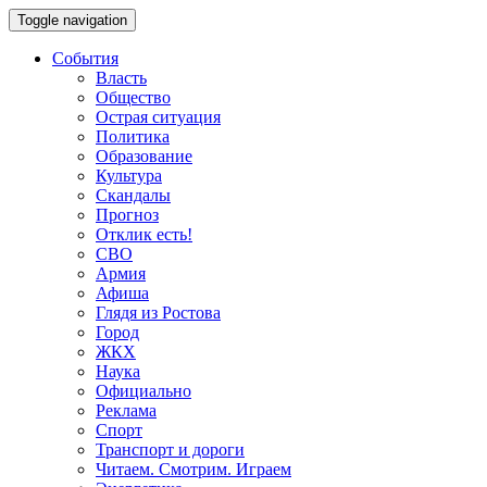
Toggle navigation
События
Власть
Общество
Острая ситуация
Политика
Образование
Культура
Скандалы
Прогноз
Отклик есть!
СВО
Армия
Афиша
Глядя из Ростова
Город
ЖКХ
Наука
Официально
Реклама
Спорт
Транспорт и дороги
Читаем. Смотрим. Играем