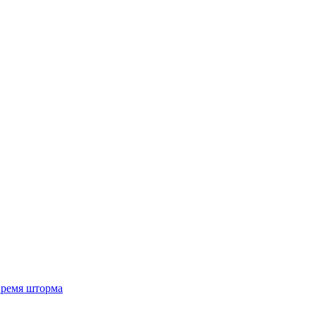
 время шторма