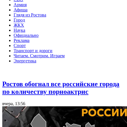
Армия
Афиша
Глядя из Ростова
Город
ЖКХ
Наука
Официально
Реклама
Спорт
Транспорт и дороги
Читаем. Смотрим. Играем
Энергетика
Общество
Ростов обогнал все российские города
по количеству порноактрис
вчера, 13:56