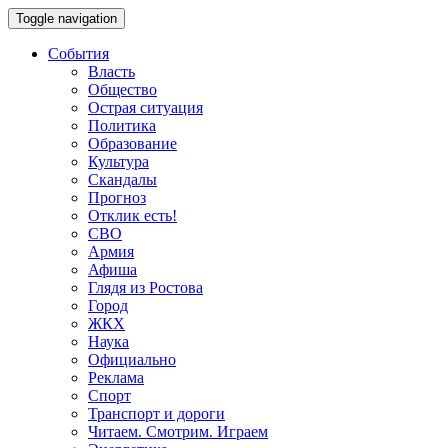
Toggle navigation
События
Власть
Общество
Острая ситуация
Политика
Образование
Культура
Скандалы
Прогноз
Отклик есть!
СВО
Армия
Афиша
Глядя из Ростова
Город
ЖКХ
Наука
Официально
Реклама
Спорт
Транспорт и дороги
Читаем. Смотрим. Играем