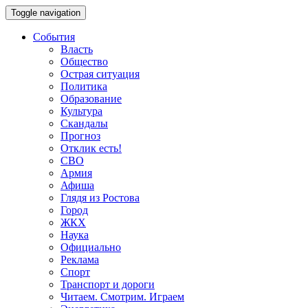
Toggle navigation
События
Власть
Общество
Острая ситуация
Политика
Образование
Культура
Скандалы
Прогноз
Отклик есть!
СВО
Армия
Афиша
Глядя из Ростова
Город
ЖКХ
Наука
Официально
Реклама
Спорт
Транспорт и дороги
Читаем. Смотрим. Играем